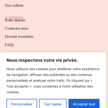
Nos coffrets
à propos
Notre histoire
Contactez-nous
Devenir revendeur
FAQs
Aide & informations
Mentions légales
Nous respectons votre vie privée.
Politique de cookies
Nous utilisons des cookies pour améliorer votre expérience
de navigation, diffuser des publicités ou des contenus
Politique de confidentialité
personnalisés et analyser notre trafic. En cliquant sur «
Conditions générales de ventes
Tout accepter », vous consentez à notre utilisation des
cookies.
© 2026
Infruitea
. All right reserved.
Personnaliser
Tout rejeter
Accepter tout
Suivez-nous sur les réseaux !