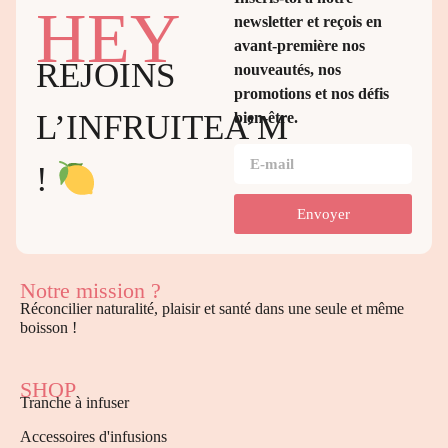
HEY
newsletter et reçois en
avant-première nos
REJOINS
nouveautés, nos
promotions et nos défis
L’INFRUITEA’M
bien-être.
!
Envoyer
Notre mission ?
Réconcilier naturalité, plaisir et santé dans une seule et même
boisson !
SHOP
Tranche à infuser
Accessoires d'infusions